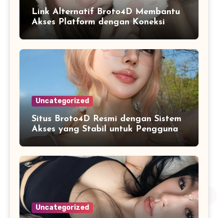
Link Alternatif Broto4D Membantu
Akses Platform dengan Koneksi
yang Lebih Stabil
Uncategorized
Situs Broto4D Resmi dengan Sistem
Akses yang Stabil untuk Pengguna
Harian
Uncategorized