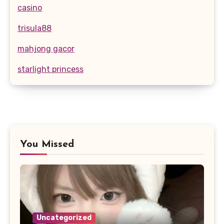
casino
trisula88
mahjong gacor
starlight princess
You Missed
Uncategorized