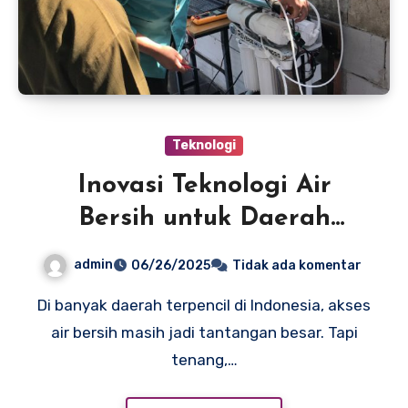
Teknologi
Inovasi Teknologi Air
Bersih untuk Daerah
Terpencil
admin
06/26/2025
Tidak ada komentar
Di banyak daerah terpencil di Indonesia, akses
air bersih masih jadi tantangan besar. Tapi
tenang,…