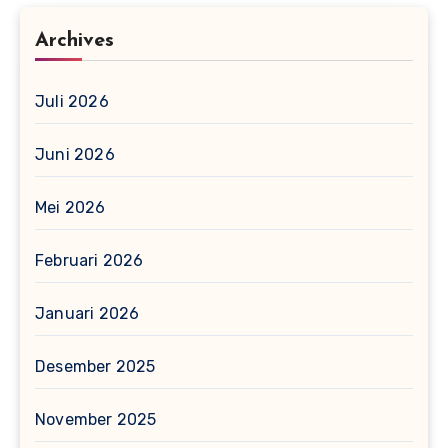
Archives
Juli 2026
Juni 2026
Mei 2026
Februari 2026
Januari 2026
Desember 2025
November 2025