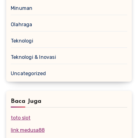
Minuman
Olahraga
Teknologi
Teknologi & Inovasi
Uncategorized
Baca Juga
toto slot
link medusa88