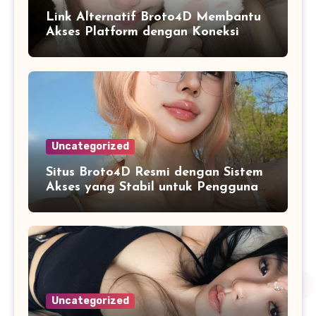
Link Alternatif Broto4D Membantu
Akses Platform dengan Koneksi
yang Lebih Stabil
Uncategorized
Situs Broto4D Resmi dengan Sistem
Akses yang Stabil untuk Pengguna
Harian
Uncategorized