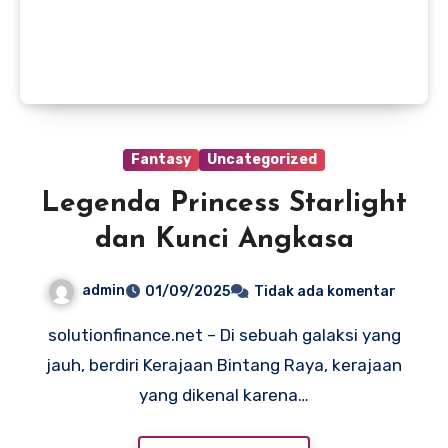
Fantasy
Uncategorized
Legenda Princess Starlight
dan Kunci Angkasa
admin
01/09/2025
Tidak ada komentar
solutionfinance.net – Di sebuah galaksi yang
jauh, berdiri Kerajaan Bintang Raya, kerajaan
yang dikenal karena…