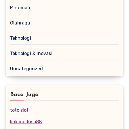
Minuman
Olahraga
Teknologi
Teknologi & Inovasi
Uncategorized
Baca Juga
toto slot
link medusa88