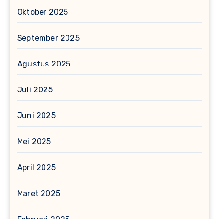
Oktober 2025
September 2025
Agustus 2025
Juli 2025
Juni 2025
Mei 2025
April 2025
Maret 2025