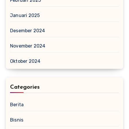
Februari 2025
Januari 2025
Desember 2024
November 2024
Oktober 2024
Categories
Berita
Bisnis