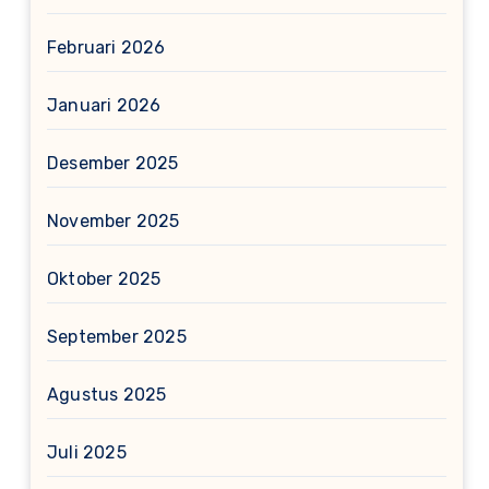
Februari 2026
Januari 2026
Desember 2025
November 2025
Oktober 2025
September 2025
Agustus 2025
Juli 2025