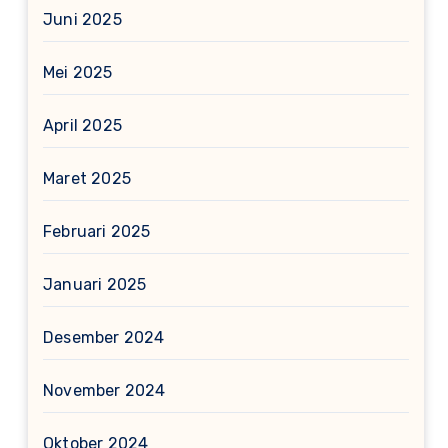
Juni 2025
Mei 2025
April 2025
Maret 2025
Februari 2025
Januari 2025
Desember 2024
November 2024
Oktober 2024