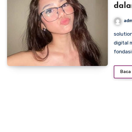
dala
adm
solutionfinance.net – Dalam perkembangan ekosistem
digital
fondas
Baca 