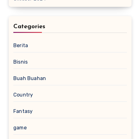
Categories
Berita
Bisnis
Buah Buahan
Country
Fantasy
game