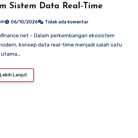
m Sistem Data Real-Time
in
06/10/2026
Tidak ada komentar
 modern, konsep data real-time menjadi salah satu
i utama…
Lebih Lanjut