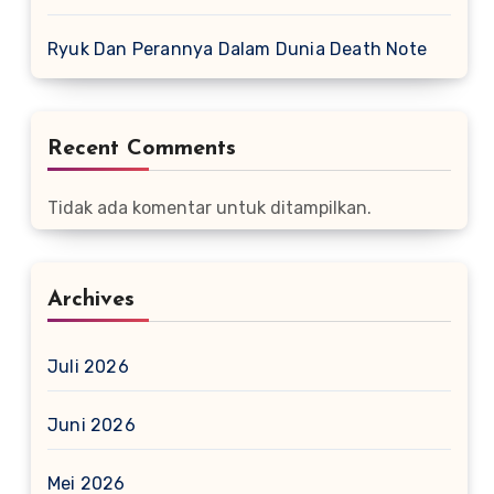
Ryuk Dan Perannya Dalam Dunia Death Note
Recent Comments
Tidak ada komentar untuk ditampilkan.
Archives
Juli 2026
Juni 2026
Mei 2026