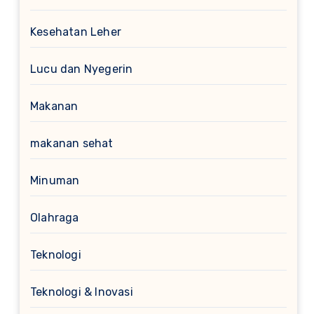
Kesehatan Leher
Lucu dan Nyegerin
Makanan
makanan sehat
Minuman
Olahraga
Teknologi
Teknologi & Inovasi