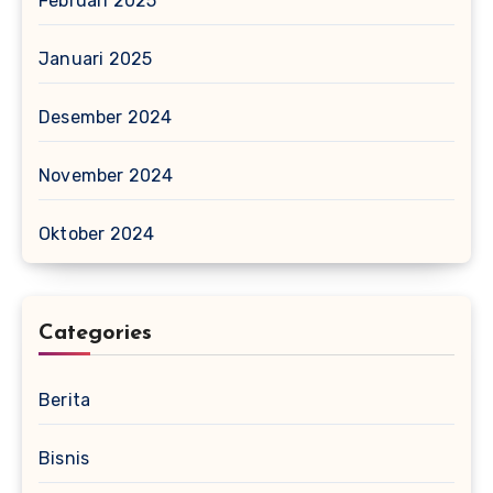
Februari 2025
Januari 2025
Desember 2024
November 2024
Oktober 2024
Categories
Berita
Bisnis