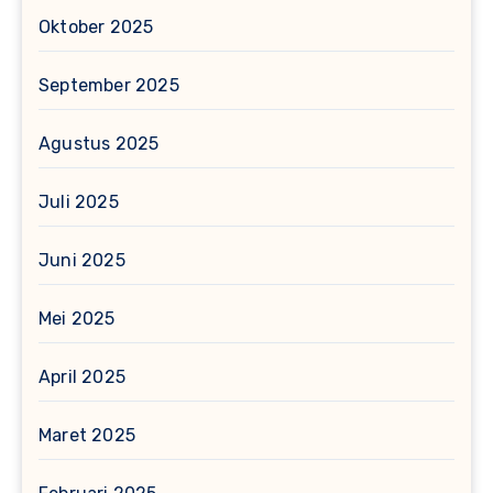
Oktober 2025
September 2025
Agustus 2025
Juli 2025
Juni 2025
Mei 2025
April 2025
Maret 2025