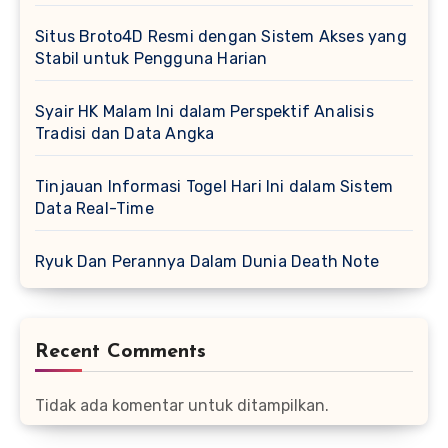
Situs Broto4D Resmi dengan Sistem Akses yang
Stabil untuk Pengguna Harian
Syair HK Malam Ini dalam Perspektif Analisis
Tradisi dan Data Angka
Tinjauan Informasi Togel Hari Ini dalam Sistem
Data Real-Time
Ryuk Dan Perannya Dalam Dunia Death Note
Recent Comments
Tidak ada komentar untuk ditampilkan.