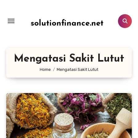
Lewati
ke
konten
solutionfinance.net
Mengatasi Sakit Lutut
Home
Mengatasi Sakit Lutut