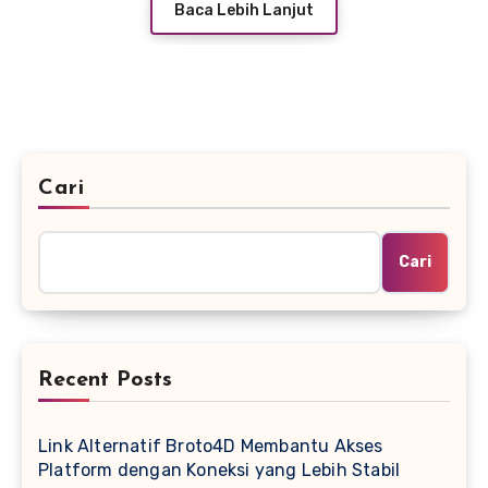
Baca Lebih Lanjut
Cari
Cari
Recent Posts
Link Alternatif Broto4D Membantu Akses
Platform dengan Koneksi yang Lebih Stabil