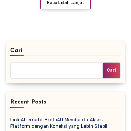
Baca Lebih Lanjut
Cari
Cari
Recent Posts
Link Alternatif Broto4D Membantu Akses
Platform dengan Koneksi yang Lebih Stabil