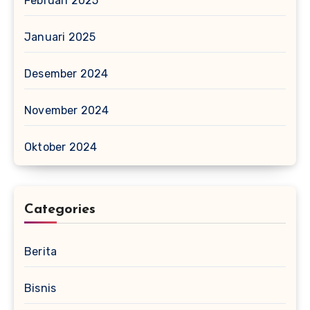
Februari 2025
Januari 2025
Desember 2024
November 2024
Oktober 2024
Categories
Berita
Bisnis