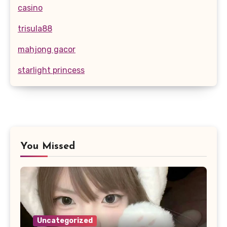
casino
trisula88
mahjong gacor
starlight princess
You Missed
Uncategorized