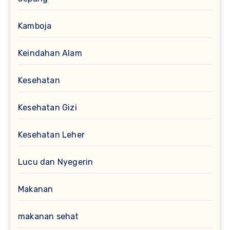
Kamboja
Keindahan Alam
Kesehatan
Kesehatan Gizi
Kesehatan Leher
Lucu dan Nyegerin
Makanan
makanan sehat