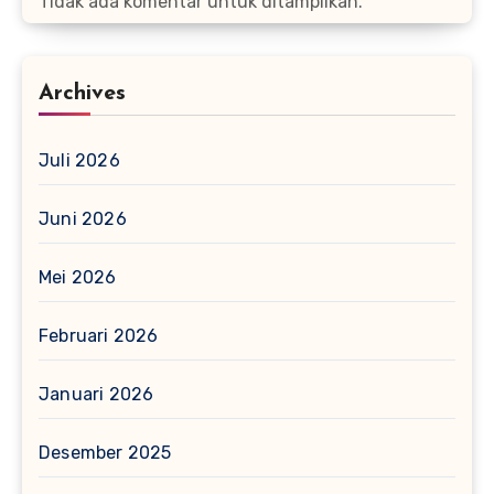
Tidak ada komentar untuk ditampilkan.
Archives
Juli 2026
Juni 2026
Mei 2026
Februari 2026
Januari 2026
Desember 2025