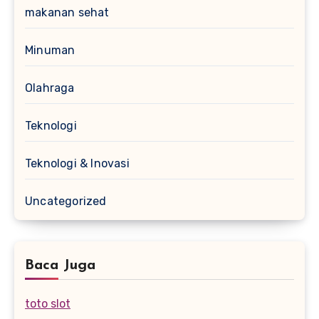
makanan sehat
Minuman
Olahraga
Teknologi
Teknologi & Inovasi
Uncategorized
Baca Juga
toto slot