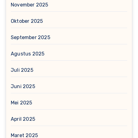
November 2025
Oktober 2025
September 2025
Agustus 2025
Juli 2025
Juni 2025
Mei 2025
April 2025
Maret 2025