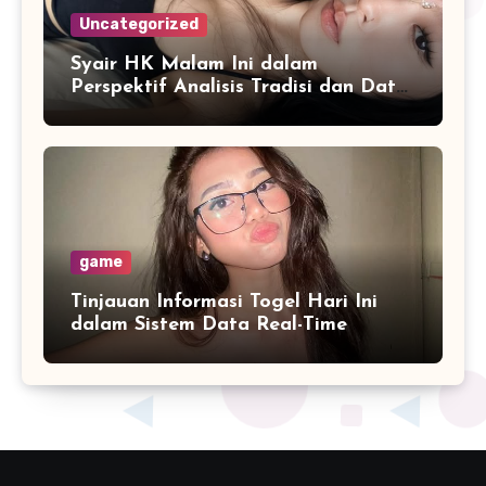
Uncategorized
Syair HK Malam Ini dalam
Perspektif Analisis Tradisi dan Data
Angka
game
Tinjauan Informasi Togel Hari Ini
dalam Sistem Data Real-Time