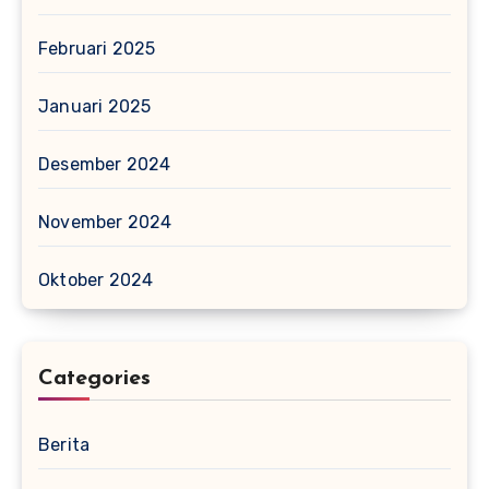
Februari 2025
Januari 2025
Desember 2024
November 2024
Oktober 2024
Categories
Berita