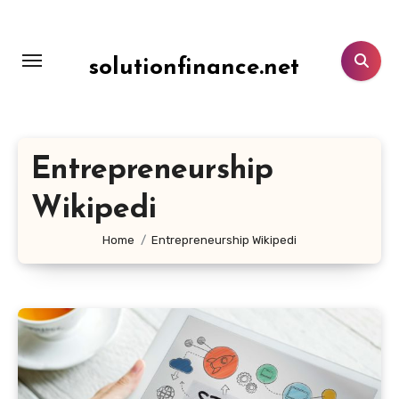
Lewati
ke
konten
solutionfinance.net
Entrepreneurship
Wikipedi
Home
Entrepreneurship Wikipedi