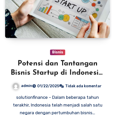
Bisnis
Potensi dan Tantangan
Bisnis Startup di Indonesia:
Peluang Emas di Era
admin
01/22/2025
Tidak ada komentar
Digital
solutionfinance – Dalam beberapa tahun
terakhir, Indonesia telah menjadi salah satu
negara dengan pertumbuhan bisnis…