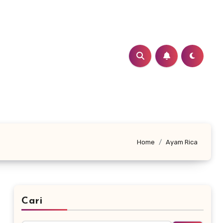
Home
Ayam Rica
Cari