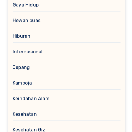
Gaya Hidup
Hewan buas
Hiburan
Internasional
Jepang
Kamboja
Keindahan Alam
Kesehatan
Kesehatan Gizi