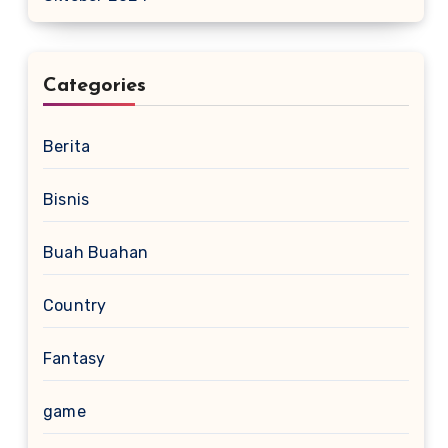
Categories
Berita
Bisnis
Buah Buahan
Country
Fantasy
game