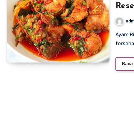
Res
yan
adm
Ayam Rica-Rica adalah hidangan khas Manado yang
terkena
Baca 